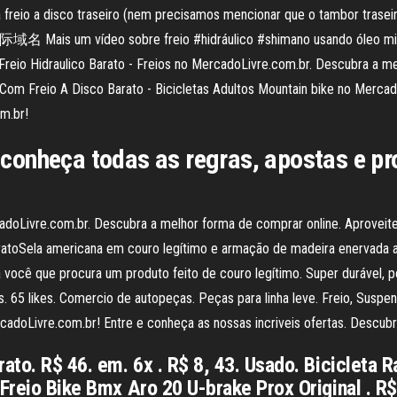
alta freio a disco traseiro (nem precisamos mencionar que o tambor t
 sobre freio #hidráulico #shimano usando óleo mineral barat
reio Hidraulico Barato - Freios no MercadoLivre.com.br. Descubra a me
a Com Freio A Disco Barato - Bicicletas Adultos Mountain bike no Merc
om.br!
 e conheça todas as regras, apostas e p
adoLivre.com.br. Descubra a melhor forma de comprar online. Aproveite
aratoSela americana em couro legítimo e armação de madeira enervada
ara você que procura um produto feito de couro legítimo. Super durável
 65 likes. Comercio de autopeças. Peças para linha leve. Freio, Suspen
cadoLivre.com.br! Entre e conheça as nossas incriveis ofertas. Descub
rato. R$ 46. em. 6x . R$ 8, 43. Usado. Bicicleta 
 Freio Bike Bmx Aro 20 U-brake Prox Original . R$