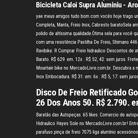
Bicicleta Caloi Supra Aluminiu - Aro
yae meus amigos tudo bom com vocês hoje trago um fr
Completa, Manta, Freio Inox, Cabresto baratoSela a
polido de altíssima qualidade.Ótima sela para você 
com uma resistência Pastilha De Freio, Shimano 446 
Ravibike. R Comprar Freio hidraulico Descontos de a
Barato. R$ 629. em. 12x . R$ 52, 42. sem juros. Fret
Mountain bike no MercadoLivre.com.br. Descubra a me
Inox Embocadura. R$ 31. em. 6x . R$ 5, 17. sem juros
Disco De Freio Retificado Go
26 Dos Anos 50. R$ 2.790. e
Baratão das Autopeças. 65 likes. Comercio de autopeç
Hidraulico Hayes Sole no MercadoLivre.com.br! Entre
parafuso pinça de freio 7075 liga alumínio acessório