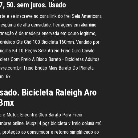
87, 50. sem juros. Usado
e e se inscreve no canal.link do frei Sela Americana
 espuma de alta densidade. Ferragens em alumínio
a armação é de madeira enervada em couro legítimo,
Hidráulico Gts Ghd 100 Bicicleta 160mm. Vendido por
cilha Kit 10 Peças Sela Arreio Freio Ouro Cavalo
icleta Com Freio A Disco Barato - Bicicletas Adultos
vre.com.br! Freio Bridão Mais Barato Do Planeta
em. 6x
Usado. Bicicleta Raleigh Aro
 Bmx
ca e Motor. Encontre Oleo Barato Para Freio
prar online. Muqzi 4 pçs bicicleta v freio coluna m6
s, proteção ao consumidor e retorno simplificado ao