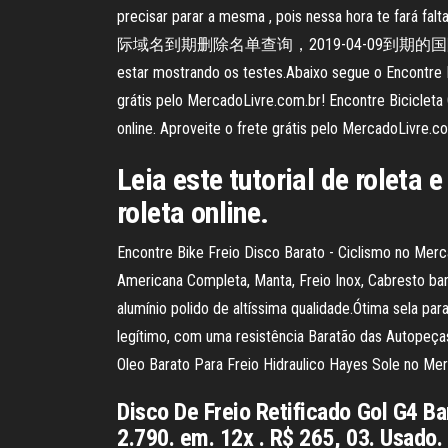
precisar parar a mesma , pois nessa hora te fará f
际域名到期删除名单查询，2019-04-09到期的国际域名 Mais um vídeo
estar mostrando os testes.Abaixo segue o Encontre F
grátis pelo MercadoLivre.com.br! Encontre Biciclet
online. Aproveite o frete grátis pelo MercadoLivre.c
Leia este tutorial de roleta
roleta online.
Encontre Bike Freio Disco Barato - Ciclismo no Merc
Americana Completa, Manta, Freio Inox, Cabresto b
alumínio polido de altíssima qualidade.Ótima sela p
legítimo, com uma resistência Baratão das Autopeças.
Oleo Barato Para Freio Hidraulico Hayes Sole no Mer
Disco De Freio Retificado Gol G4 Ba
2.790. em. 12x . R$ 265, 03. Usado.