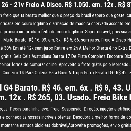
 26 - 21v Freio A Disco. R$ 1.050. em. 12x . R$ 
eio que ta barato melhor que o preço do brasil espero que goste. curt
mericana em couro legítimo e armação de madeira enervada assento em
que procura um produto feito de couro legítimo. Super durável, pois su
- Muito Barato. R$ 16, 99. em. 3x . R$ 5, 66. sem juros. Freio A Disco 
té 30% Em até 12x sem juros Retire em 2h A Melhor Oferta é no Extra En
e grátis. Sela Cela Australiana Barata 17 De Pista Completa Encontre Bic
lhor forma de comprar online. Aproveite o frete grátis pelo MercadoLi
. Cincerro 14 Para Coleira Para Guiar A Tropa Ferro Barato D+! R$ 42. 
l G4 Barato. R$ 46. em. 6x . R$ 8, 43. 
m. 12x . R$ 265, 03. Usado. Freio Bike
as. Peças para linha leve. Freio, Suspensão, Direção, injeção eletrôni
 e conheça as nossas incriveis ofertas. Descubra a melhor forma de com
s montanha estrada bicicleta dobrável,Aproveite promoções, envio gráti