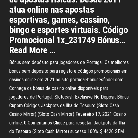
atua online nas apostas
esportivas, games, cassino,
bingo e esportes virtuais. Código
Promocional 1x_231749 Bónus…
Read More …
Bónus sem depósito para jogadores de Portugal. Os melhores
bónus sem depósito para registo e códigos promocionais em
casinos online em 2021 no site portugal-bonusesfinder.com.
Conheça os bónus de casino online disponíveis para
jogadores de Portugal. Slotocash Exclusive No Deposit Bônus
Cupom Códigos Jackpots da Ilha do Tesouro (Sloto Cash
Casino Mirror) (Sloto Cash Mirror) Fevereiro 17, 2021 Casino
on-line. 0 Comentários Clique para resgatar. Jackpots da Ilha
do Tesouro (Sloto Cash Mirror) sucesso 100%. $ 4420 SEM