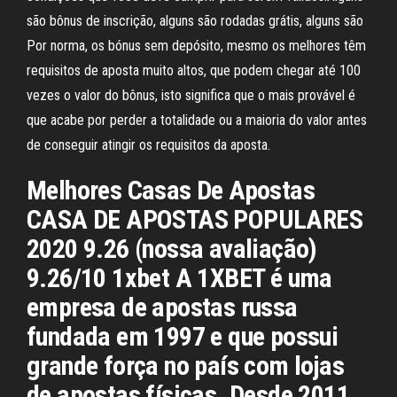
são bônus de inscrição, alguns são rodadas grátis, alguns são
Por norma, os bónus sem depósito, mesmo os melhores têm
requisitos de aposta muito altos, que podem chegar até 100
vezes o valor do bônus, isto significa que o mais provável é
que acabe por perder a totalidade ou a maioria do valor antes
de conseguir atingir os requisitos da aposta.
Melhores Casas De Apostas
CASA DE APOSTAS POPULARES
2020 9.26 (nossa avaliação)
9.26/10 1xbet A 1XBET é uma
empresa de apostas russa
fundada em 1997 e que possui
grande força no país com lojas
de apostas físicas. Desde 2011