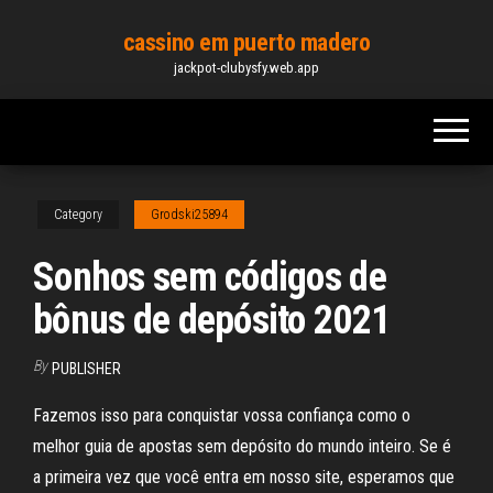
Skip
cassino em puerto madero
to
jackpot-clubysfy.web.app
the
content
Category
Grodski25894
Sonhos sem códigos de
bônus de depósito 2021
By
PUBLISHER
Fazemos isso para conquistar vossa confiança como o
melhor guia de apostas sem depósito do mundo inteiro. Se é
a primeira vez que você entra em nosso site, esperamos que