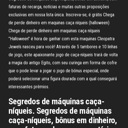
faturas de recarga, notícias e muitas outras proposições
exclusivas em nossa lista ύnica. Inscreva-se, é grátis Chega
de perde dinheiro em maquinas caça níqueis (halloween)
Chega de perde dinheiro em maquinas caça níqueis
"Halloween" é hora de ganhar com esta maquinas Cleopatra
Jewels nasceu para você! Através de 5 tambores e 10 linhas
de jogo, este apaixonante jogo de caça-níqueis trará de volta
a magia do antigo Egito, com seu curinga em forma de cofre
que o pode levar a jogar o jogo de bônus especial, onde
poderá selecionar uma figura dourada com a qual conseguirá
interessantes prêmios.
Segredos de máquinas caça-
níqueis. Segredos de máquinas
caça-níqueis, bônus em dinheiro,