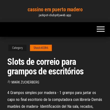
Skip
cassino em puerto madero
to
jackpot-clubysfy.web.app
the
content
Category
Shook40396
Slots de correio para
grampos de escritórios
By
MARK ZUCKERBERG
4 Grampos simples por madeira - 1 grampo para juntar os
capo no final escritorio de la computadora con librería-Demás
muebles de madera- Identificación del Na sala, recados,