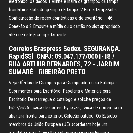
eletrônico. Os dados 1 Alinhe e insira os grampos da tampa
frontal nos slots de grampo da tampa. 2 Gire a tampa&nbs
Configuração de redes domésticas e de escritório . . 46.
Conexão a 2 Empurre a mídia ou o cartão no slot apropriado
até que esteja completamente
Correios Braspress Sedex. SEGURANÇA.
RapidSSl. CNPJ: 09.047.177/0001-18 /
RUA ARTHUR BERNARDES, 72 - JARDIM
SUMARÉ - RIBEIRÃO PRETO
Veja Ofertas de Grampos para Grampeadores na Kalunga -
Suprimentos para Escritório, Papelaria e Materiais para
Escritório Descarregue o catálogo e solicite preços de
Eu37/eu26 | caixa de correio By ravasi, caixa de correio com
abertura frontal para exterior, Coleção outdoor Os Estados-
membros da União Europeia (UE) acordaram hoje um
mandato para o Conselho, sob presidência portuguesa,